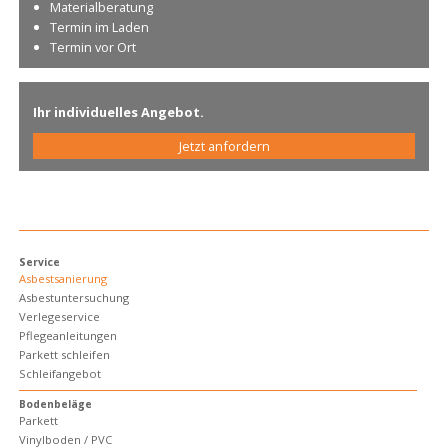
Materialberatung
Termin im Laden
Termin vor Ort
Ihr individuelles Angebot.
Jetzt anfordern
.
Service
Asbestsanierung
Asbestuntersuchung
Verlegeservice
Pflegeanleitungen
Parkett schleifen
Schleifangebot
Bodenbeläge
Parkett
Vinylboden / PVC