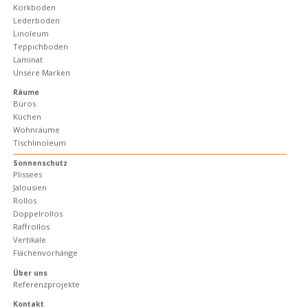
Korkboden
Lederboden
Linoleum
Teppichboden
Laminat
Unsere Marken
Räume
Büros
Küchen
Wohnräume
Tischlinoleum
Sonnenschutz
Plissees
Jalousien
Rollos
Doppelrollos
Raffrollos
Vertikale
Flächenvorhänge
Über uns
Referenzprojekte
Kontakt