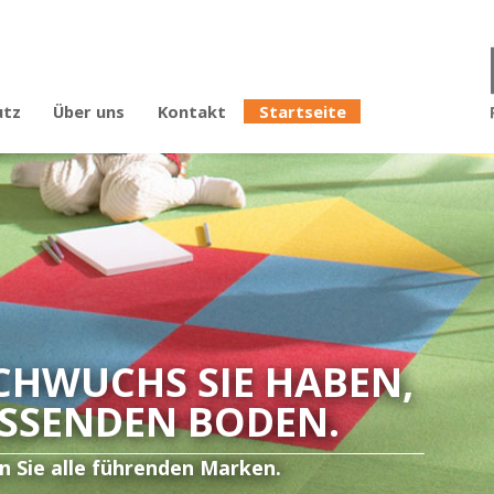
utz
Über uns
Kontakt
Startseite
Referenzprojekte
Anfahrt
Impressum
Datenschutz
s
hänge
CHWUCHS SIE HABEN,
ASSENDEN BODEN.
en Sie alle führenden Marken.