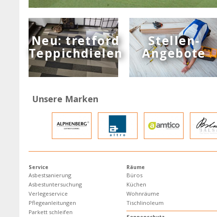
Neu: tretford
Stellen-
Teppichdielen
Angebote
Unsere Marken
Service
Räume
Asbestsanierung
Büros
Asbestuntersuchung
Küchen
Verlegeservice
Wohnräume
Pflegeanleitungen
Tischlinoleum
Parkett schleifen
Sonnenschutz