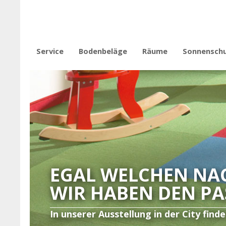
Direkt zum Inhalt
Service
Bodenbeläge
Räume
Sonnensch
Asbestsanierung
Parkett
Büros
Plissees
Asbestuntersuchung
Vinylboden / PVC
Küchen
Jalousien
Verlegeservice
Korkboden
Wohnräume
Rollos
Pflegeanleitungen
Lederboden
Tischlinoleum
Doppelrollo
Parkett schleifen
Linoleum
Raffrollos
Schleifangebot
Teppichboden
Vertikale
Laminat
Flächenvor
Unsere Marken
EGAL WELCHEN NA
WIR HABEN DEN P
In unserer Ausstellung in der City find