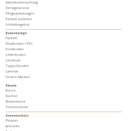
Asbestuntersuchung
Verlegeservice
Pflegeanleitungen
Parkett schleifen
Schleifangebot
Bodenbeläge
Parkett
Vinylboden / PVC
Korkboden
Lederboden
Linoleum
Teppichboden
Laminat
Unsere Marken
Räume
Büros
Küchen
Wohnräume
Tischlinoleum
Sonnenschutz
Plissees
Jalousien