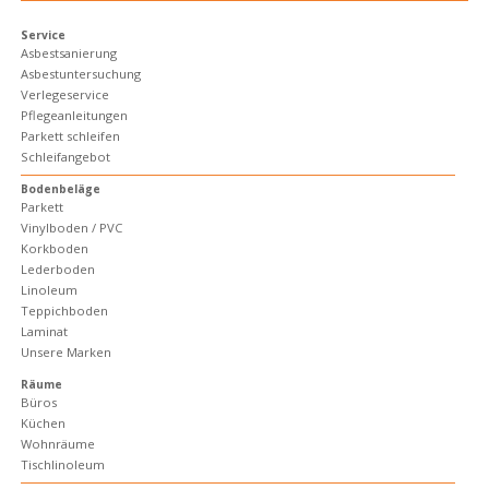
Service
Asbestsanierung
Asbestuntersuchung
Verlegeservice
Pflegeanleitungen
Parkett schleifen
Schleifangebot
Bodenbeläge
Parkett
Vinylboden / PVC
Korkboden
Lederboden
Linoleum
Teppichboden
Laminat
Unsere Marken
Räume
Büros
Küchen
Wohnräume
Tischlinoleum